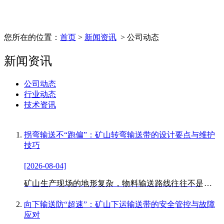
您所在的位置：
首页
>
新闻资讯
> 公司动态
新闻资讯
公司动态
行业动态
技术资讯
拐弯输送不“跑偏”：矿山转弯输送带的设计要点与维护
技巧
[2026-08-04]
矿山生产现场的地形复杂，物料输送路线往往不是笔直
的，需要绕过立柱、巷道拐角、设备等障碍物，这就需
要用到转弯输送带。转弯输送带能够实现物料的转向输
向下输送防“超速”：矿山下运输送带的安全管控与故障
送，无需将物料卸载后再重新装载
应对