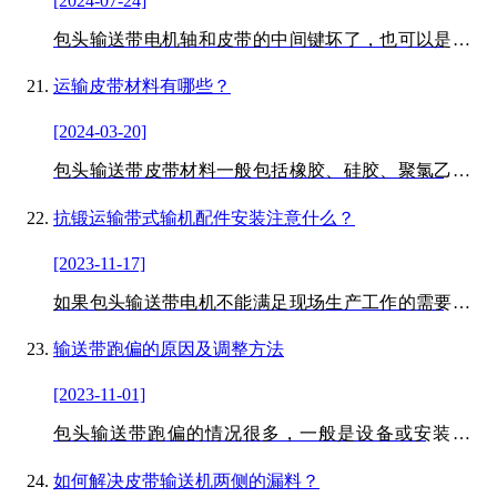
[2024-07-24]
包头输送带电机轴和皮带的中间键坏了，也可以是皮带
打滑，电机空转，皮带装有负荷空转。
运输皮带材料有哪些？
[2024-03-20]
包头输送带皮带材料一般包括橡胶、硅胶、聚氯乙烯、
金属输送带、PU材料等。也可用于一般材料，不同的输
送带具有不同的耐心性、耐油性、耐腐蚀性、抗静电性
抗锻运输带式输机配件安装注意什么？
等特点。食品输送带还可用于食品运输、制药行业和日
[2023-11-17]
用品行业。
如果包头输送带电机不能满足现场生产工作的需要，改
进槽橡胶带运输材料参数不满意，使用平行辊、电动
辊、环橡胶带摩擦太小，驱动辊空转，小材料大幅下降
输送带跑偏的原因及调整方法
卡带，进料斗可增加人字形橡胶材料设备，方便降低输
[2023-11-01]
送带压力水平，加上吹振动机械，方便矿物流力均匀
包头输送带跑偏的情况很多，一般是设备或安装的问
题，绑带的生产也会导致设备运行的跑偏。
如何解决皮带输送机两侧的漏料？