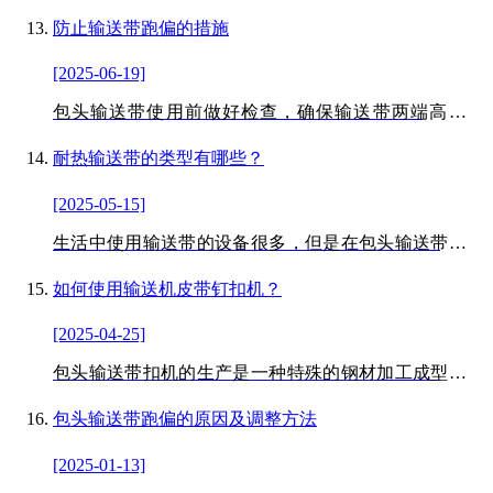
使用和材料的选择，不断提高带的质量。另一种方法是
推广企业的设施方案，充分发挥团队的综合智慧，改进
防止输送带跑偏的措施
部分设备。输送带厂家自主开发了一套自己的管理模式
[2025-06-19]
进行应用，使企业的生产设备发挥了一定的作用，快速
生产生产设备达到了较高的客户水平。
包头输送带使用前做好检查，确保输送带两端高度相
同，尺寸相同；如果发现试运行向右倾斜，将左侧调整
得更紧。首先，微量调整。如果调试后仍然无法恢复正
耐热输送带的类型有哪些？
常运行，关闭机器，重新进行大幅度调整。再次试运行
[2025-05-15]
时，注意速度慢，保证机器和人员的安全。
生活中使用输送带的设备很多，但是在包头输送带的种
类和产品中，不同的输送带类型有不同的属性。
如何使用输送机皮带钉扣机？
[2025-04-25]
包头输送带扣机的生产是一种特殊的钢材加工成型，装
配工具，操作简单，不需要太高的技术含量，具有节省
劳动强度的良好特点。
包头输送带跑偏的原因及调整方法
[2025-01-13]