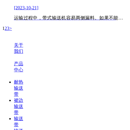
[2023-10-21]
运输过程中，带式输送机容易两侧漏料。如果不能及时
处理，不仅会出现卡带，还会损坏包头输送带。如何马
1
2
3
>
上解决这个插曲，保障物料的正常运输？
关于
我们
产品
中心
耐热
输送
带
裙边
输送
带
输送
带