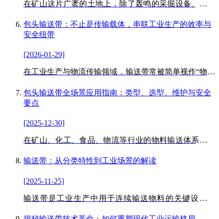
在矿山这片广袤的土地上，除了轰鸣的采掘设备、穿梭
的运输车辆，还有一条默默运转的“大动脉”——矿山输
送带。
包头输送带：不止是传输载体，串联工业生产的效率与
安全纽带
[2026-01-29]
在工业生产与物流传输领域，输送带常被简单视作“物料
搬运工具”，但实际上，这种通过连续运动实现物料输送
的设备，是串联采矿、制造、仓储、物流等全产业链的
包头输送带全场景应用指南：类型、选型、维护与安全
关键环节。
要点
[2025-12-30]
在矿山、化工、食品、物流等行业的物料输送体系中，
输送带作为连续运输的核心设备，承担着高效传递散
料、成件货物的重要作用，其性能直接影响生产效率与
输送带：从分类特性到工业场景的解读
运营成本。
[2025-11-25]
输送带是工业生产中用于连续输送物料的关键设备部
件，以橡胶、塑料、纤维等为基材，结合骨架层（如帆
布、钢丝绳）制成，广泛应用于矿山、化工、物流等领
揭秘输送带技术革命：如何重塑现代工业运输格局