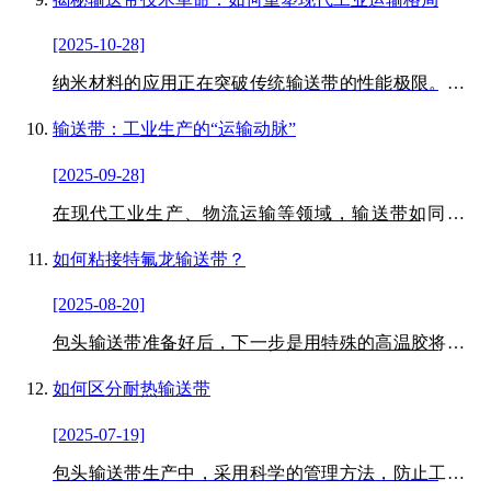
域。
[2025-10-28]
纳米材料的应用正在突破传统输送带的性能极限。采用
石墨烯增强橡胶复合技术的输送带，耐磨性能较普通产
品提升3倍，拉伸强度达到惊人的80MPa。
输送带：工业生产的“运输动脉”
[2025-09-28]
在现代工业生产、物流运输等领域，输送带如同一条
条“运输动脉”，承担着物料连续输送的重要任务。从矿
山开采的矿石运输，到食品加工的成品输送，再到物流
如何粘接特氟龙输送带？
仓库的货物分拣，输送带凭借稳定的传输性能，成为各
[2025-08-20]
行业不可或缺的关键设备。它是用于皮带输送机中起承
载和运送物料作用的橡胶与纤维、金属复合制品，或者
包头输送带准备好后，下一步是用特殊的高温胶将其连
是塑料和织物复合的制品。
接在一起。首先，在放置高温胶之前，在输送带重叠下
放置保温材料，防止高温胶散热达不到预期效果，然后
如何区分耐热输送带
将高温胶放置在两条特氟龙输送带的重叠处。
[2025-07-19]
包头输送带生产中，采用科学的管理方法，防止工具的