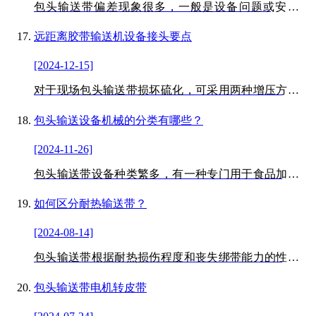
包头输送带偏差现象很多，一般是设备问题或安装问
题，带生产问题也会导致设备运行偏差。
远距离胶带输送机设备接头要点
[2024-12-15]
对于现场包头输送带损坏硫化，可采用两种增压方法，
一种是热硫化设备紧固后的单次加压，另一种是实施不
同阶段的增压。
包头输送设备机械的分类有哪些？
[2024-11-26]
包头输送带设备种类繁多，有一种专门用于食品加工运
输的食品输送机叫食品输送机，食品输送机有哪些材料
和型号？
如何区分耐热输送带？
[2024-08-14]
包头输送带根据耐热损伤程度和丧失绑带能力的性能等
级而有所不同。耐热绑带材料分为三元乙丙橡胶或丁苯
橡胶生产加工的覆盖比，高强度渗透聚酯帆布和棉帆布
包头输送带电机转皮带
带作为输送带的强层。