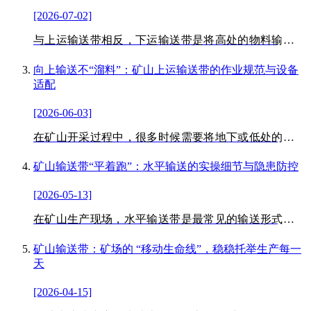
[2026-07-02]
与上运输送带相反，下运输送带是将高处的物料输送到
低处，比如露天矿山的高位矿堆输送到低位破碎车间、
井下高位采掘面的矿石输送到低位转运点。下运输送带
向上输送不“溜料”：矿山上运输送带的作业规范与设备
在运行过程中，物料的重力会产生向下的牵引力
适配
[2026-06-03]
在矿山开采过程中，很多时候需要将地下或低处的矿石
输送到高处，比如井下采掘的矿石输送到地面、露天矿
山的低位矿堆输送到高位筛选设备，这就需要用到向上
矿山输送带“平着跑”：水平输送的实操细节与隐患防控
输送的输送带，行业内通常称为上运输送带。
[2026-05-13]
在矿山生产现场，水平输送带是最常见的输送形式，它
就像矿山的“平直动脉”，连接着采掘、破碎、筛选等各
个环节，负责将矿石、渣土等物料平稳输送，不升不
矿山输送带：矿场的 “移动生命线”，稳稳托举生产每一
降，始终保持同一高度。
天
[2026-04-15]