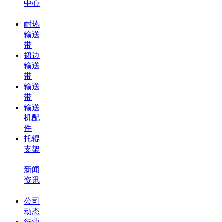
中心
耐热
输送
带
裙边
输送
带
输送
带
输送
机配
件
托辊
支架
新闻
资讯
公司
动态
行业