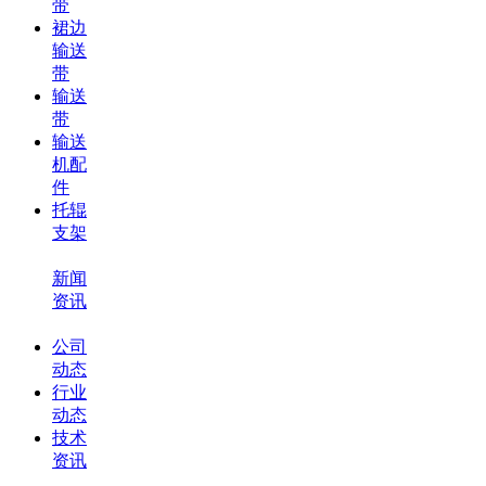
带
裙边
输送
带
输送
带
输送
机配
件
托辊
支架
新闻
资讯
公司
动态
行业
动态
技术
资讯