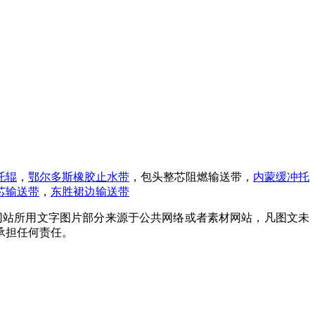
托辊
，
鄂尔多斯橡胶止水带
，包头整芯阻燃输送带，
内蒙缓冲托
芯输送带
，
东胜裙边输送带
网站所用文字图片部分来源于公共网络或者素材网站，凡图文未
承担任何责任。