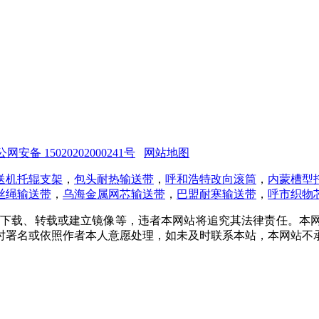
网安备 15020202000241号
网站地图
送机托辊支架
，
包头耐热输送带
，
呼和浩特改向滚筒
，
内蒙槽型
丝绳输送带
，
乌海金属网芯输送带
，
巴盟耐寒输送带
，
呼市织物
得下载、转载或建立镜像等，违者本网站将追究其法律责任。本
时署名或依照作者本人意愿处理，如未及时联系本站，本网站不