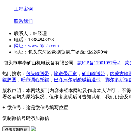
工程案例
联系我们
联系人：韩经理
电话：13384843378
网址：www.ftjdsb.com
地址：包头东河区豪德贸易广场西北区2栋9号
包头市丰泰矿山机电设备有限公司
蒙ICP备17001057号-1
蒙公
热门搜索：
包头输送带
，
输送带厂家
，
矿山输送带
，
内蒙古输
辊胶圈
，
呼市调心托辊
，
巴彦淖尔耐酸碱输送带
，
鄂尔多斯钢
版权声明：本网站所刊内容未经本网站及作者本人许可， 不
署名者均为原始状况，但作者发现后可告知认领，我们仍会及
+
微信号：
这是微信号填写位置
复制微信号码添加微信
点击复制微信