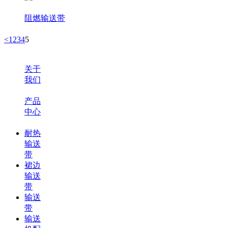
阻燃输送带
<
1
2
3
4
5
关于
我们
产品
中心
耐热
输送
带
裙边
输送
带
输送
带
输送