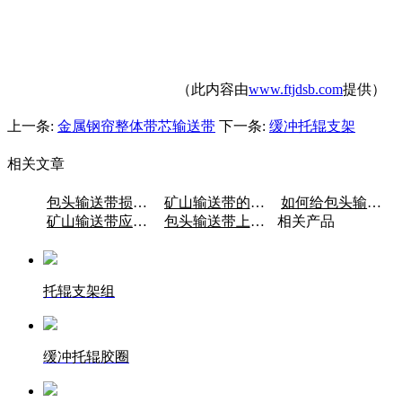
（此内容由
www.ftjdsb.com
提供）
上一条:
金属钢帘整体带芯输送带
下一条:
缓冲托辊支架
相关文章
包头输送带损坏的形式和原因
矿山输送带的概况
如何给包头输送带着色？
矿山输送带应满足的基本条件
包头输送带上方不跑偏，下方跑偏是什么原因？
相关产品
托辊支架组
缓冲托辊胶圈