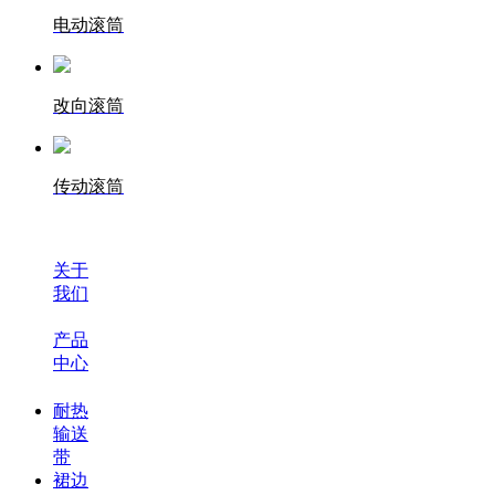
电动滚筒
改向滚筒
传动滚筒
关于
我们
产品
中心
耐热
输送
带
裙边