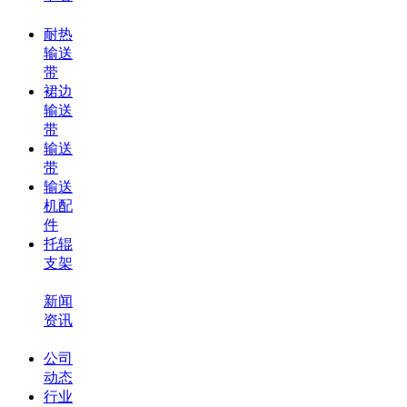
耐热
输送
带
裙边
输送
带
输送
带
输送
机配
件
托辊
支架
新闻
资讯
公司
动态
行业