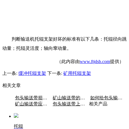
判断输送机托辊支架好坏的标准有以下几条：托辊径向跳
动量；托辊灵活度；轴向窜动量。
（此内容由
www.ftjdsb.com
提供）
上一条:
缓冲托辊支架
下一条:
矿用托辊支架
相关文章
包头输送带损坏的形式和原因
矿山输送带的概况
如何给包头输送带着色？
矿山输送带应满足的基本条件
包头输送带上方不跑偏，下方跑偏是什么原因？
相关产品
托辊