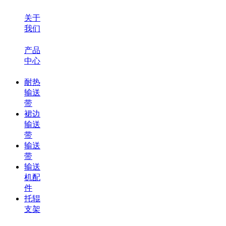
关于
我们
产品
中心
耐热
输送
带
裙边
输送
带
输送
带
输送
机配
件
托辊
支架